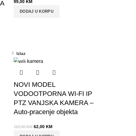
99,00
KM
 A
DODAJ U KORPU
Izlaz
-48%
NOVI MODEL
VODOOTPORNA WI-FI IP
PTZ VANJSKA KAMERA –
Auto-pracenje objekta
62,00
KM
119,00
KM