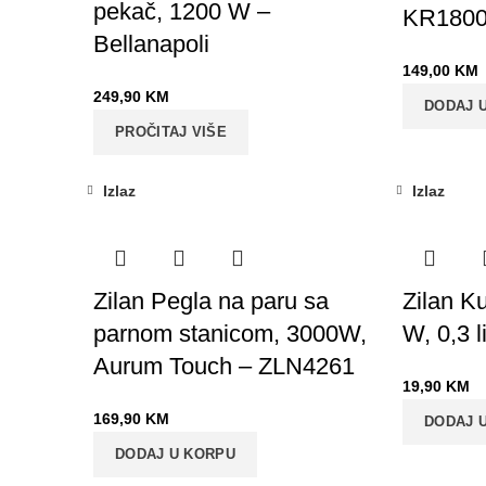
pekač, 1200 W –
KR180
Bellanapoli
149,00
KM
249,90
KM
DODAJ 
PROČITAJ VIŠE
Izlaz
Izlaz
Zilan Pegla na paru sa
Zilan K
parnom stanicom, 3000W,
W, 0,3 l
Aurum Touch – ZLN4261
19,90
KM
169,90
KM
DODAJ 
DODAJ U KORPU