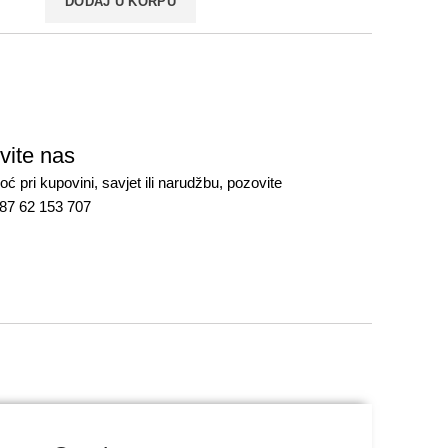
DODAJ U KORPU
vite nas
ć pri kupovini, savjet ili narudžbu, pozovite
387 62 153 707