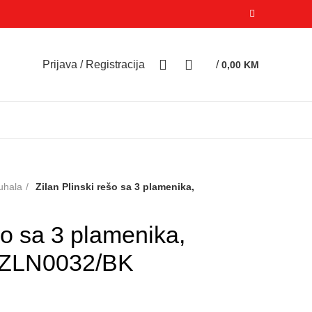
0
0
Prijava / Registracija
/
0,00
KM
uhala
Zilan Plinski rešo sa 3 plamenika,
šo sa 3 plamenika,
– ZLN0032/BK