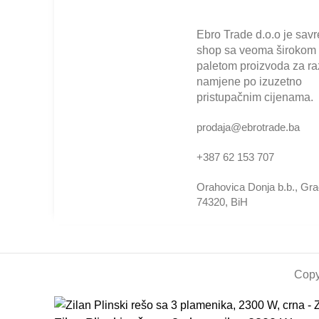
Ebro Trade d.o.o je sav
shop sa veoma širokom
paletom proizvoda za raz
namjene po izuzetno
pristupačnim cijenama.
prodaja@ebrotrade.ba
+387 62 153 707
Orahovica Donja b.b., Gr
74320, BiH
Copy