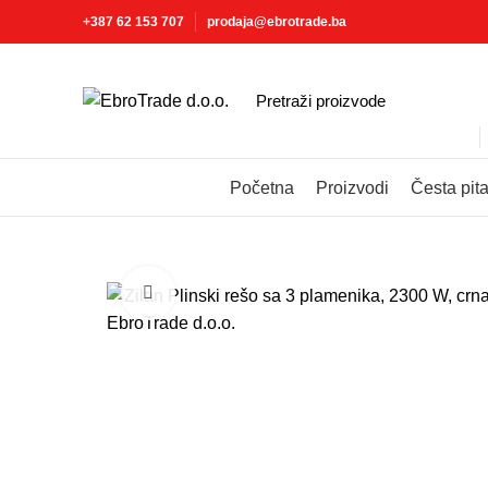
+387 62 153 707
prodaja@ebrotrade.ba
Izaberite kategoriju
Početna
Proizvodi
Česta pit
Click to enlarge