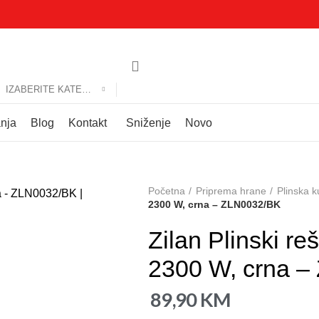
IZABERITE KATEGORIJU
anja
Blog
Kontakt
Sniženje
Novo
Početna
Priprema hrane
Plinska k
2300 W, crna – ZLN0032/BK
Zilan Plinski re
2300 W, crna 
89,90
KM