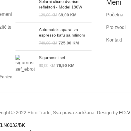
Meni
Solarni ulicno dvorisni
reflektori - Model 180W
remeni
Početna
69,00
KM
129,00
KM
ličite
Proizvodi
Automatski aparat za
espresso kafu sa mlinom
Kontakt
725,00
KM
749,00
KM
Sigurnosni sef
79,90
KM
90,00
KM
ačanica
right © 2022 Ebro Trade, Sva prava zadržana. Design by
ED-Vi