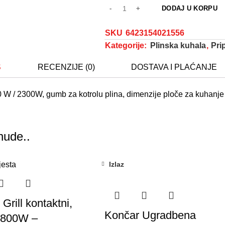
DODAJ U KORPU
SKU
6423154021556
Kategorije:
Plinska kuhala
,
Pri
S
RECENZIJE (0)
DOSTAVA I PLAĆANJE
 W / 2300W, gumb za kotrolu plina, dimenzije ploče za kuhanje
nude..
Izlaz
Grill kontaktni,
Končar Ugradbena
1800W –