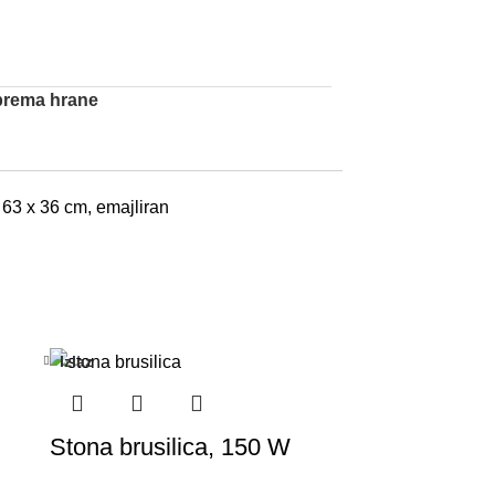
prema hrane
 63 x 36 cm, emajliran
Izlaz
Stona brusilica, 150 W