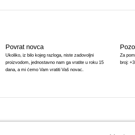
Povrat novca
Pozo
Ukoliko, iz bilo kojeg razloga, niste zadovoljni
Za pomo
proizvodom, jednostavno nam ga vratite u roku 15
broj: +
dana, a mi ćemo Vam vratiti Vaš novac.