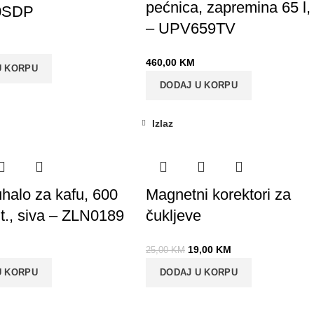
pećnica, zapremina 65 l,
0SDP
– UPV659TV
460,00
KM
U KORPU
DODAJ U KORPU
Izlaz
-24%
uhalo za kafu, 600
Magnetni korektori za
it., siva – ZLN0189
čukljeve
19,00
KM
25,00
KM
U KORPU
DODAJ U KORPU