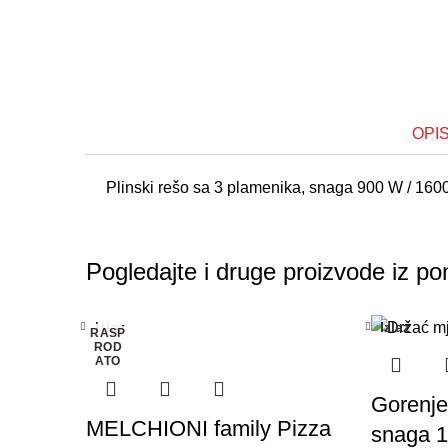
OPI
Plinski rešo sa 3 plamenika, snaga 900 W / 1600
Pogledajte i druge proizvode iz po
Izlaz
Izlaz
RASP
ROD
ATO
Gorenje 
MELCHIONI family Pizza
snaga 