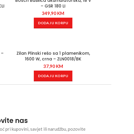
Bosch Bušilica akumulatorska, 18 V
CLI
– GSR 180 LI
349,90
KM
DODAJ U KORPU
 –
Zilan Plinski rešo sa 1 plamenikom,
1600 W, crna – ZLN0018/BK
37,90
KM
DODAJ U KORPU
vite nas
ć pri kupovini, savjet ili narudžbu, pozovite