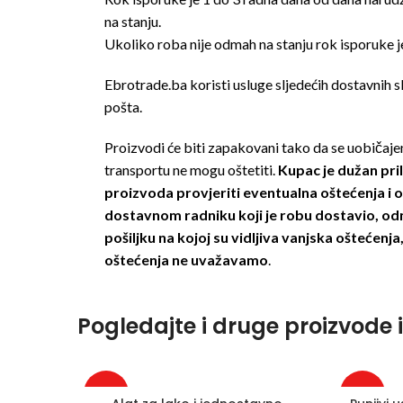
na stanju.
Ukoliko roba nije odmah na stanju rok isporuke j
Ebrotrade.ba koristi usluge sljedećih dostavnih 
pošta.
Proizvodi će biti zapakovani tako da se uobičaj
transportu ne mogu oštetiti.
Kupac je dužan pr
proizvoda provjeriti eventualna oštećenja i 
dostavnom radniku koji je robu dostavio, od
pošiljku na kojoj su vidljiva vanjska oštećenj
oštećenja ne uvažavamo
.
Pogledajte i druge proizvode 
-29%
-30%