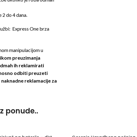
e 2 do 4 dana.
službi: Express One brza
enom manipulacijom u
ilikom preuzimanja
odmah ih reklamirati
nosno odbiti preuzeti
a, naknadne reklamacije za
iz ponude..