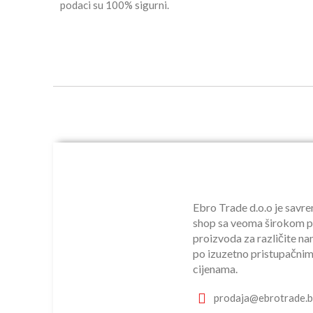
podaci su 100% sigurni.
Ebro Trade d.o.o je savr
shop sa veoma širokom 
proizvoda za različite n
po izuzetno pristupačni
cijenama.
prodaja@ebrotrade.