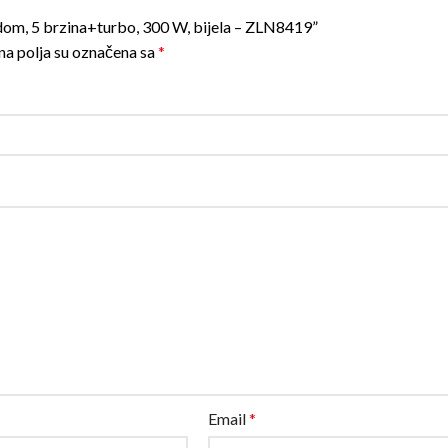
sudom, 5 brzina+turbo, 300 W, bijela – ZLN8419”
a polja su označena sa
*
Email
*