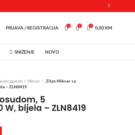
0
0
0
PRIJAVA / REGISTRACIJA
0,00
KM
SNIŽENJE
NOVO
anski aparati
Mikser
Zilan Mikser sa
ela – ZLN8419
 posudom, 5
0 W, bijela – ZLN8419