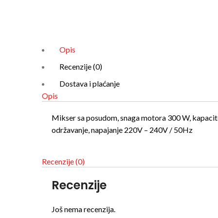
Click to enlarge
Opis
Recenzije (0)
Dostava i plaćanje
Opis
Mikser sa posudom, snaga motora 300 W, kapacitet 
održavanje, napajanje 220V – 240V / 50Hz
Recenzije (0)
Recenzije
Još nema recenzija.