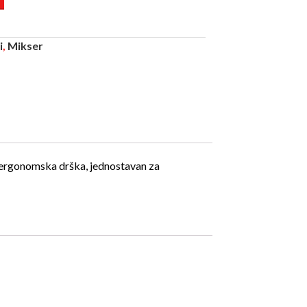
i
,
Mikser
, ergonomska drška, jednostavan za