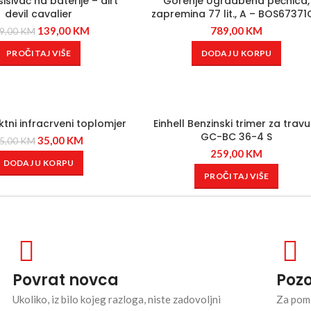
sisivač na baterije – dirt
Gorenje Ugradbena pećnica,
devil cavalier
zapremina 77 lit., A – BOS67371
139,00
KM
789,00
KM
9,00
KM
PROČITAJ VIŠE
DODAJ U KORPU
tni infracrveni toplomjer
Einhell Benzinski trimer za travu
GC-BC 36-4 S
35,00
KM
5,00
KM
259,00
KM
DODAJ U KORPU
PROČITAJ VIŠE
Povrat novca
Pozo
Ukoliko, iz bilo kojeg razloga, niste zadovoljni
Za pomo