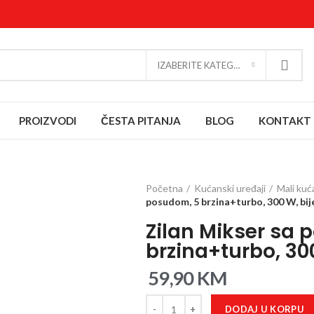
IZABERITE KATEGORIJU
PROIZVODI
ČESTA PITANJA
BLOG
KONTAKT
Početna
Kućanski uređaji
Mali kuć
posudom, 5 brzina+turbo, 300 W, bij
Zilan Mikser sa
brzina+turbo, 30
59,90
KM
DODAJ U KORPU