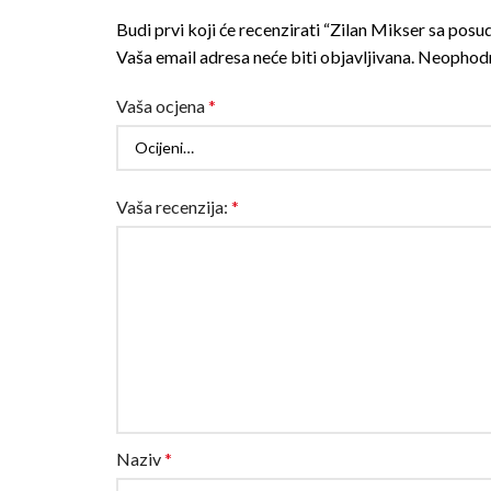
Budi prvi koji će recenzirati “Zilan Mikser sa po
Vaša email adresa neće biti objavljivana.
Neophodn
Vaša ocjena
*
Vaša recenzija:
*
Naziv
*