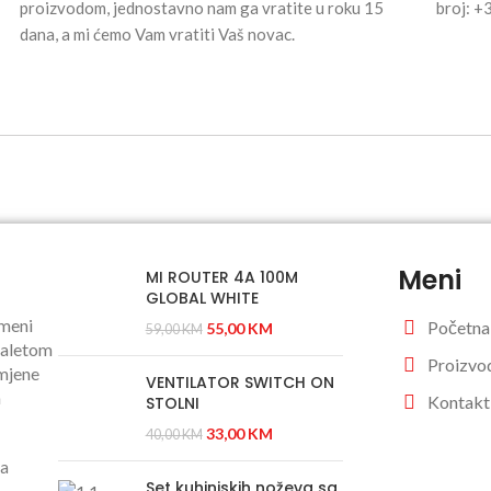
proizvodom, jednostavno nam ga vratite u roku 15
broj: 
dana, a mi ćemo Vam vratiti Vaš novac.
Meni
MI ROUTER 4A 100M
GLOBAL WHITE
emeni
Početna
55,00
KM
59,00
KM
paletom
Proizvo
amjene
VENTILATOR SWITCH ON
m
Kontakt
STOLNI
33,00
KM
40,00
KM
ba
Set kuhinjskih noževa sa