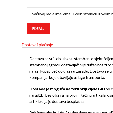
Sačuvaj moje ime, email i web stranicu u ovom
Dostava i plaćanje
Dostava se vrši do ulaza u stambeni objekt željen
stambenoj zgradi, dostavljač nije dužan nositi r
nalazi kupac već do ulaza u zgradu. Dostava se v
kompanija koje obavljaju usluge transporta.
Dostava je moguća na teritoriji cijele BiH
po c
narudžbi bez obzira na broj ili težinu artikala, 
artikle čija je dostava besplatna.
Rok isporuke je 1 do 3 radna dana od dana naru