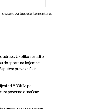
 browseru za buduće komentare.
e adrese. Ukoliko se radi o
obu do sprata na kojem se
rši putem prevozničkih
ijeni od 9.00KM po
osim za posebno označene
džbe ukoliko je roba odmah