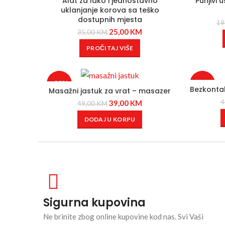
Alat za lako i jednostavno
Punjivi u
uklanjanje korova sa teško
dostupnih mjesta
19
25,00
KM
35,00
KM
PROČITAJ VIŠE
-20%
-22%
Bezkontak
Masažni jastuk za vrat – masazer
4
39,00
KM
49,00
KM
DODAJ U KORPU
Sigurna kupovina
Ne brinite zbog online kupovine kod nas. Svi Vaši