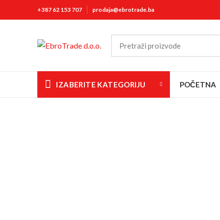
+387 62 153 707
prodaja@ebrotrade.ba
IZABERITE KATEGORIJU
POČETNA