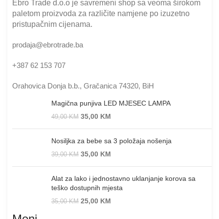
Ebro Trade d.o.o je savremeni shop sa veoma širokom
paletom proizvoda za različite namjene po izuzetno
pristupačnim cijenama.
prodaja@ebrotrade.ba
+387 62 153 707
Orahovica Donja b.b., Gračanica 74320, BiH
Magična punjiva LED MJESEC LAMPA
35,00
KM
49,00
KM
Nosiljka za bebe sa 3 položaja nošenja
35,00
KM
39,00
KM
Alat za lako i jednostavno uklanjanje korova sa
teško dostupnih mjesta
25,00
KM
35,00
KM
Meni