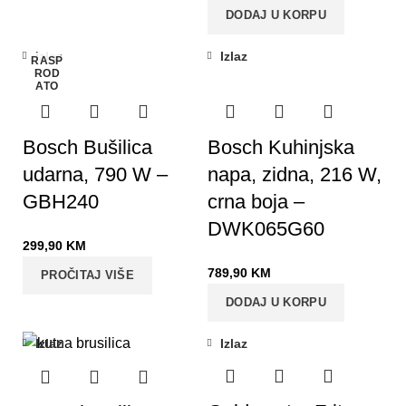
DODAJ U KORPU
Izlaz
Izlaz
RASP
ROD
ATO
Bosch Bušilica
Bosch Kuhinjska
udarna, 790 W –
napa, zidna, 216 W,
GBH240
crna boja –
DWK065G60
299,90
KM
789,90
KM
PROČITAJ VIŠE
DODAJ U KORPU
Izlaz
Izlaz