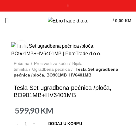
/
0,00
KM
Click to enlarge
Početna
Proizvodi za kuću
Bijela
tehnika
Ugradbena pećnica
Tesla Set ugradbena
pećnica /ploča, BO901MB+HV6401MB
Tesla Set ugradbena pećnica /ploča,
BO901MB+HV6401MB
599,90
KM
DODAJ U KORPU