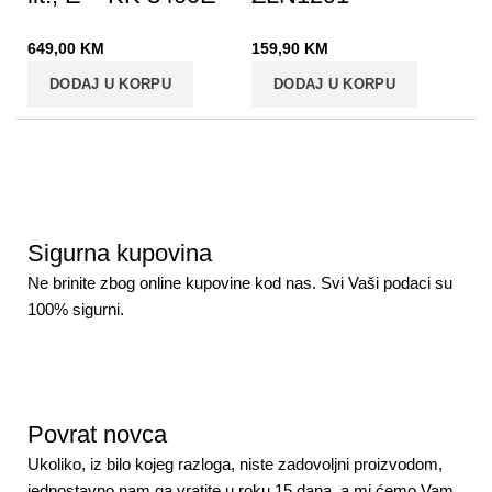
649,00
KM
159,90
KM
DODAJ U KORPU
DODAJ U KORPU
Sigurna kupovina
Ne brinite zbog online kupovine kod nas. Svi Vaši podaci su
100% sigurni.
Povrat novca
Ukoliko, iz bilo kojeg razloga, niste zadovoljni proizvodom,
jednostavno nam ga vratite u roku 15 dana, a mi ćemo Vam