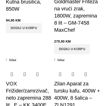
Goldmaster Friteza
Kutna brusilica,
na vrući zrak,
850W
1800W, zapremina
94,90
KM
8 lit – GM-7458
DODAJ U KORPU
MaxChef
279,90
KM
DODAJ U KORPU
Izlaz
Izlaz
VOX
Zilan Aparat za
Frižider/zamrzivač,
tursku kafu, 400W +
neto zapremina 288
400W, 8 šalica –
lit., E – KK 3400E
ZLN1291