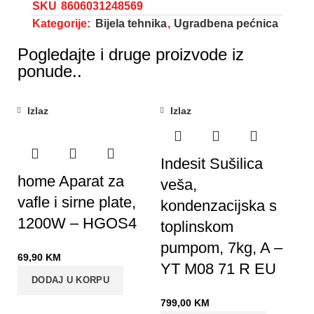
SKU
8606031248569
Kategorije:
Bijela tehnika
,
Ugradbena pećnica
Pogledajte i druge proizvode iz
ponude..
Izlaz
Izlaz
Indesit Sušilica
home Aparat za
veša,
vafle i sirne plate,
kondenzacijska s
1200W – HGOS4
toplinskom
pumpom, 7kg, A –
69,90
KM
YT M08 71 R EU
DODAJ U KORPU
799,00
KM