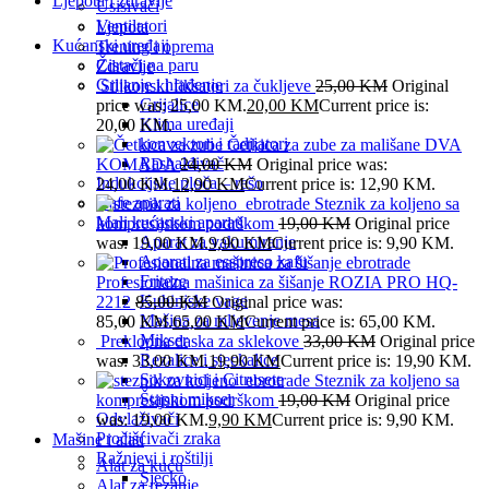
Ljepota i zdravlje
Usisivači
Ventilatori
Ljepota
Kućanski uređaji
Trening i oprema
Čistači na paru
Zdravlje
Grijanje i hlađenje
Silikonski fiksatori za čukljeve
25,00
KM
Original
Grijalice
price was: 25,00 KM.
20,00
KM
Current price is:
Klima uređaji
20,00 KM.
konvektori i radijatori
Četkica za zube za mališane DVA
Rashalđivač
KOMADA
24,00
KM
Original price was:
Indukcijske ploča – rešo
24,00 KM.
12,90
KM
Current price is: 12,90 KM.
Kafe aparati
Steznik za koljeno sa
Mali kućanski aparati
kompresijskom podrškom
19,00
KM
Original price
Aparat za vakumiranje
was: 19,00 KM.
9,90
KM
Current price is: 9,90 KM.
Aparati za esspreso kafu
Friteze
Profesionalna mašinica za šišanje ROZIA PRO HQ-
Kuhinjske vage
2212
85,00
KM
Original price was:
Mašina za mljevenje mesa
85,00 KM.
65,00
KM
Current price is: 65,00 KM.
Mikser
Preklopna daska za sklekove
33,00
KM
Original price
Rezalice i sjeckalice
was: 33,00 KM.
19,90
KM
Current price is: 19,90 KM.
Sokovnici i Citrusete
Steznik za koljeno sa
Štapni mikser
kompresijskom podrškom
19,00
KM
Original price
Odvlaživači
was: 19,00 KM.
9,90
KM
Current price is: 9,90 KM.
Pročišćivači zraka
Mašine i alati
Ražnjevi i roštilji
Alat za kuću
Sjecko
Alat za rezanje