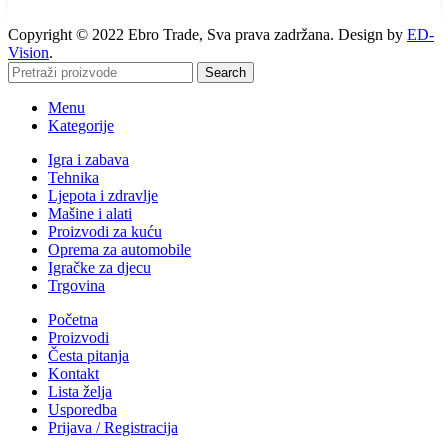
Copyright © 2022 Ebro Trade, Sva prava zadržana. Design by
ED-
Vision
.
Search
Menu
Kategorije
Igra i zabava
Tehnika
Ljepota i zdravlje
Mašine i alati
Proizvodi za kuću
Oprema za automobile
Igračke za djecu
Trgovina
Početna
Proizvodi
Česta pitanja
Kontakt
Lista želja
Usporedba
Prijava / Registracija