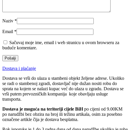
Naziv
*
Email
*
Sačuvaj moje ime, email i web stranicu u ovom browseru za
buduće komentare.
Dostava i plaćanje
Dostava se vrši do ulaza u stambeni objekt željene adrese. Ukoliko
se radi o stambenoj zgradi, dostavljač nije dužan nositi robu do
sprata na kojem se nalazi kupac već do ulaza u zgradu. Dostava se
vrši putem prevozničkih kompanija koje obavljaju usluge
transporta.
Dostava je moguća na teritoriji cijele BiH
po cijeni od 9.00KM
po narudžbi bez obzira na broj ili težinu artikala, osim za posebno
označene artikle čija je dostava besplatna.
Rok isporuke je 1 do 3 radna dana od dana narudžbe ukoliko je roba