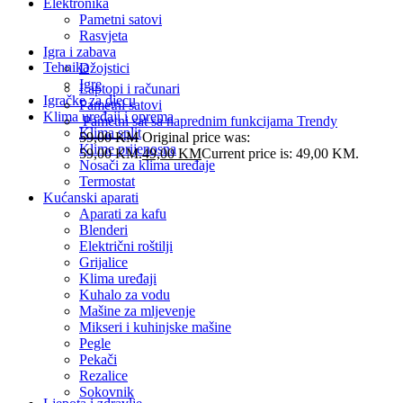
Elektronika
Pametni satovi
Rasvjeta
Igra i zabava
Tehnika
Džojstici
Igre
Laptopi i računari
Igračke za djecu
Pametni satovi
Klima uređaji i oprema
Pametni sat sa naprednim funkcijama Trendy
Klima split
59,00
KM
Original price was:
Klime prijenosna
59,00 KM.
49,00
KM
Current price is: 49,00 KM.
Nosači za klima uređaje
Termostat
Kućanski aparati
Aparati za kafu
Blenderi
Električni roštilji
Grijalice
Klima uređaji
Kuhalo za vodu
Mašine za mljevenje
Mikseri i kuhinjske mašine
Pegle
Pekači
Rezalice
Sokovnik