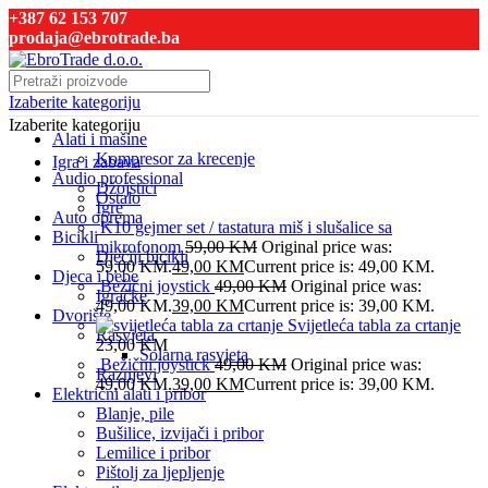
+387 62 153 707
prodaja@ebrotrade.ba
Izaberite kategoriju
Izaberite kategoriju
Alati i mašine
Kompresor za krecenje
Igra i zabava
Audio professional
Džojstici
Ostalo
Igre
Auto oprema
K10 gejmer set / tastatura miš i slušalice sa
Bicikli
mikrofonom
59,00
KM
Original price was:
Dječiji bicikli
59,00 KM.
49,00
KM
Current price is: 49,00 KM.
Djeca i bebe
Bežični joystick
49,00
KM
Original price was:
Igračke
49,00 KM.
39,00
KM
Current price is: 39,00 KM.
Dvorište
Svijetleća tabla za crtanje
Rasvjeta
23,00
KM
Solarna rasvjeta
Bežični joystick
49,00
KM
Original price was:
Raznjevi
49,00 KM.
39,00
KM
Current price is: 39,00 KM.
Električni alati i pribor
Blanje, pile
Bušilice, izvijači i pribor
Lemilice i pribor
Pištolj za ljepljenje