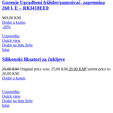
Gorenje Ugradbeni frižider/zamrzivač, zapremina
260 l, E – RKI418EE0
969,00
KM
Dodaj u korpu
-20%
Usporedba
Quick view
Dodaj na listu želja
Izlaz
Silikonski fiksatori za čukljeve
25,00
KM
Original price was: 25,00 KM.
20,00
KM
Current price is:
20,00 KM.
Dodaj u korpu
Usporedba
Quick view
Dodaj na listu želja
Izlaz