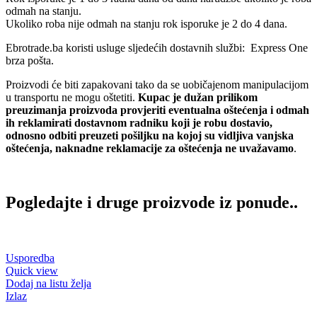
odmah na stanju.
Ukoliko roba nije odmah na stanju rok isporuke je 2 do 4 dana.
Ebrotrade.ba koristi usluge sljedećih dostavnih službi: Express One
brza pošta.
Proizvodi će biti zapakovani tako da se uobičajenom manipulacijom
u transportu ne mogu oštetiti.
Kupac je dužan prilikom
preuzimanja proizvoda provjeriti eventualna oštećenja i odmah
ih reklamirati dostavnom radniku koji je robu dostavio,
odnosno odbiti preuzeti pošiljku na kojoj su vidljiva vanjska
oštećenja, naknadne reklamacije za oštećenja ne uvažavamo
.
Pogledajte i druge proizvode iz ponude..
Usporedba
Quick view
Dodaj na listu želja
Izlaz