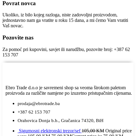
Povrat novca
Ukoliko, iz bilo kojeg razloga, niste zadovoljni proizvodom,
jednostavno nam ga vratite u roku 15 dana, a mi ćemo Vam vratiti
Vaš novac.
Pozovite nas
Za pomoć pri kupovini, savjet ili narudžbu, pozovite broj: +387 62
153 707
Ebro Trade d.o.o je savremeni shop sa veoma širokom paletom
proizvoda za različite namjene po izuzetno pristupačnim cijenama.
prodaja@ebrotrade.ba
+387 62 153 707
Orahovica Donja b.b., Gračanica 74320, BiH
Sigurnosni elektronski trezor/sef
105,00
KM
Original price