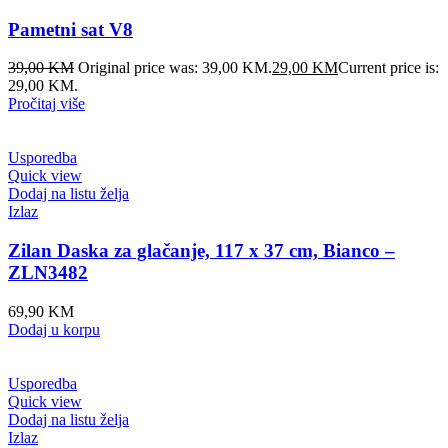
Pametni sat V8
39,00
KM
Original price was: 39,00 KM.
29,00
KM
Current price is:
29,00 KM.
Pročitaj više
Usporedba
Quick view
Dodaj na listu želja
Izlaz
Zilan Daska za glačanje, 117 x 37 cm, Bianco –
ZLN3482
69,90
KM
Dodaj u korpu
Usporedba
Quick view
Dodaj na listu želja
Izlaz