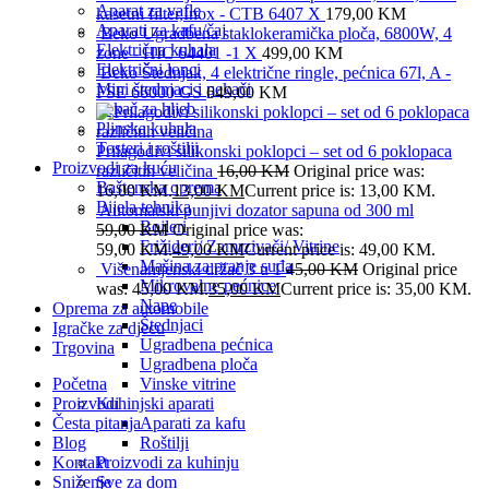
Aparat za vafle
kasetni filter,Inox - CTB 6407 X
179,00
KM
Aparati za kafu/čaj
Beko Ugradbena staklokeramička ploča, 6800W, 4
Električna kuhala
zone - HIC 64401 -1 X
499,00
KM
Električni lonci
Beko Štednjak, 4 električne ringle, pećnica 67l, A -
Mini štednjaci i pekači
FSE 66000 GS
649,00
KM
Pekač za hljeb
Plinska kuhala
Tosteri i roštilji
Prilagodivi silikonski poklopci – set od 6 poklopaca
Proizvodi za kuću
različitih veličina
16,00
KM
Original price was:
Baštenska oprema
16,00 KM.
13,00
KM
Current price is: 13,00 KM.
Bijela tehnika
Automatski punjivi dozator sapuna od 300 ml
Bojleri
59,00
KM
Original price was:
Frižideri/ Zamrzivači/ Vitrine
59,00 KM.
49,00
KM
Current price is: 49,00 KM.
Mašina za pranje suđa
Višenamjenski držač 3 u 1
45,00
KM
Original price
Mikrovalne pećnice
was: 45,00 KM.
35,00
KM
Current price is: 35,00 KM.
Nape
Oprema za automobile
Štednjaci
Igračke za djecu
Ugradbena pećnica
Trgovina
Ugradbena ploča
Početna
Vinske vitrine
Proizvodi
Kuhinjski aparati
Česta pitanja
Aparati za kafu
Blog
Roštilji
Kontakt
Proizvodi za kuhinju
Sniženje
Sve za dom