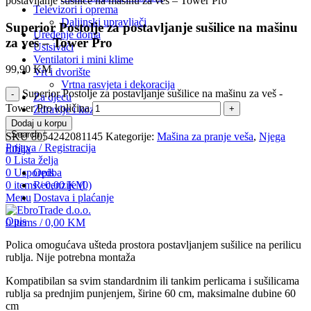
postavljanje sušilice na mašinu za veš – Tower Pro
Televizori i oprema
Daljinski upravljači
Superior Postolje za postavljanje sušilice na mašinu
Uređenje doma
za veš – Tower Pro
Usisivači
Ventilatori i mini klime
99,90
KM
Vrt i dvorište
Vrtna rasvjeta i dekoracija
Superior Postolje za postavljanje sušilice na mašinu za veš -
Za djecu
Tower Pro količina
Zdravlje i kozmetika
Dodaj u korpu
Search
SKU
8054242081145
Kategorije:
Mašina za pranje veša
,
Njega
Prijava / Registracija
rublja
0
Lista želja
0
Usporedba
Opis
0
items
/
0,00
KM
Recenzije (0)
Menu
Dostava i plaćanje
Opis
0
items
/
0,00
KM
Polica omogućava ušteda prostora postavljanjem sušilice na perilicu
rublja. Nije potrebna montaža
Kompatibilan sa svim standardnim ili tankim perlicama i sušilicama
rublja sa prednjim punjenjem, širine 60 cm, maksimalne dubine 60
cm