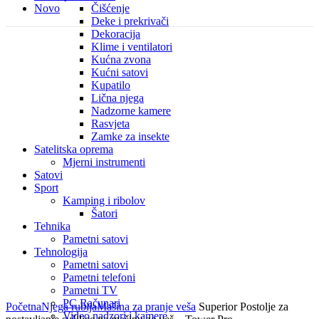
Novo
Čišćenje
Deke i prekrivači
Dekoracija
Klime i ventilatori
Kućna zvona
Kućni satovi
Kupatilo
Lična njega
Nadzorne kamere
Rasvjeta
Zamke za insekte
Satelitska oprema
Mjerni instrumenti
Satovi
Sport
Kamping i ribolov
Šatori
Tehnika
Pametni satovi
Tehnologija
Pametni satovi
Pametni telefoni
Pametni TV
Click to enlarge
PC Računari
Početna
Njega rublja
Mašina za pranje veša
Superior Postolje za
Video nadzori i kamere