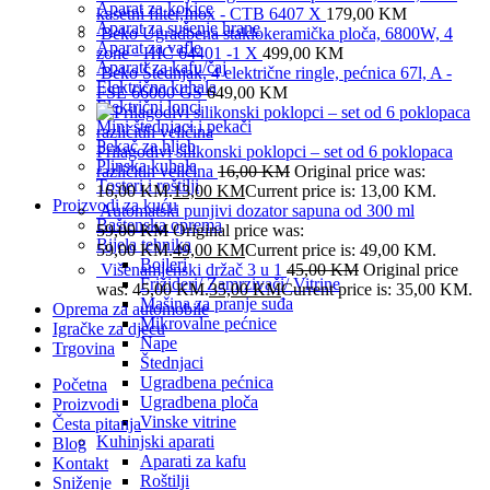
Aparat za kokice
kasetni filter,Inox - CTB 6407 X
179,00
KM
Aparat za sušenje hrane
Beko Ugradbena staklokeramička ploča, 6800W, 4
Aparat za vafle
zone - HIC 64401 -1 X
499,00
KM
Aparati za kafu/čaj
Beko Štednjak, 4 električne ringle, pećnica 67l, A -
Električna kuhala
FSE 66000 GS
649,00
KM
Električni lonci
Mini štednjaci i pekači
Pekač za hljeb
Prilagodivi silikonski poklopci – set od 6 poklopaca
Plinska kuhala
različitih veličina
16,00
KM
Original price was:
Tosteri i roštilji
16,00 KM.
13,00
KM
Current price is: 13,00 KM.
Proizvodi za kuću
Automatski punjivi dozator sapuna od 300 ml
Baštenska oprema
59,00
KM
Original price was:
Bijela tehnika
59,00 KM.
49,00
KM
Current price is: 49,00 KM.
Bojleri
Višenamjenski držač 3 u 1
45,00
KM
Original price
Frižideri/ Zamrzivači/ Vitrine
was: 45,00 KM.
35,00
KM
Current price is: 35,00 KM.
Mašina za pranje suđa
Oprema za automobile
Mikrovalne pećnice
Igračke za djecu
Nape
Trgovina
Štednjaci
Ugradbena pećnica
Početna
Ugradbena ploča
Proizvodi
Vinske vitrine
Česta pitanja
Kuhinjski aparati
Blog
Aparati za kafu
Kontakt
Roštilji
Sniženje