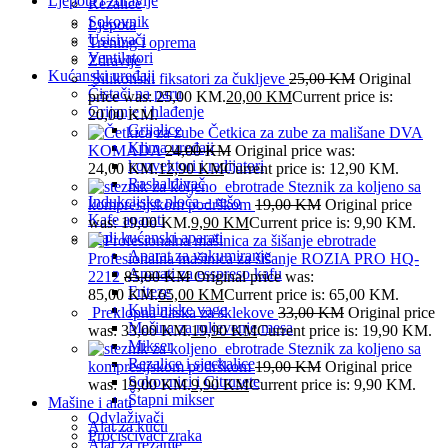
Ljepota i zdravlje
Rezalice
Sokovnik
Ljepota
Usisivači
Trening i oprema
Ventilatori
Zdravlje
Kućanski uređaji
Silikonski fiksatori za čukljeve
25,00
KM
Original
Čistači na paru
price was: 25,00 KM.
20,00
KM
Current price is:
Grijanje i hlađenje
20,00 KM.
Grijalice
Četkica za zube za mališane DVA
Klima uređaji
KOMADA
24,00
KM
Original price was:
konvektori i radijatori
24,00 KM.
12,90
KM
Current price is: 12,90 KM.
Rashalđivač
Steznik za koljeno sa
Indukcijske ploča – rešo
kompresijskom podrškom
19,00
KM
Original price
Kafe aparati
was: 19,00 KM.
9,90
KM
Current price is: 9,90 KM.
Mali kućanski aparati
Aparat za vakumiranje
Profesionalna mašinica za šišanje ROZIA PRO HQ-
Aparati za esspreso kafu
2212
85,00
KM
Original price was:
Friteze
85,00 KM.
65,00
KM
Current price is: 65,00 KM.
Kuhinjske vage
Preklopna daska za sklekove
33,00
KM
Original price
Mašina za mljevenje mesa
was: 33,00 KM.
19,90
KM
Current price is: 19,90 KM.
Mikser
Steznik za koljeno sa
Rezalice i sjeckalice
kompresijskom podrškom
19,00
KM
Original price
Sokovnici i Citrusete
was: 19,00 KM.
9,90
KM
Current price is: 9,90 KM.
Štapni mikser
Mašine i alati
Odvlaživači
Alat za kuću
Pročišćivači zraka
Alat za rezanje