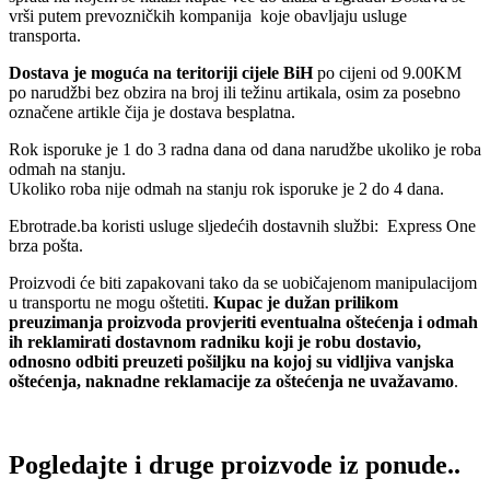
vrši putem prevozničkih kompanija koje obavljaju usluge
transporta.
Dostava je moguća na teritoriji cijele BiH
po cijeni od 9.00KM
po narudžbi bez obzira na broj ili težinu artikala, osim za posebno
označene artikle čija je dostava besplatna.
Rok isporuke je 1 do 3 radna dana od dana narudžbe ukoliko je roba
odmah na stanju.
Ukoliko roba nije odmah na stanju rok isporuke je 2 do 4 dana.
Ebrotrade.ba koristi usluge sljedećih dostavnih službi: Express One
brza pošta.
Proizvodi će biti zapakovani tako da se uobičajenom manipulacijom
u transportu ne mogu oštetiti.
Kupac je dužan prilikom
preuzimanja proizvoda provjeriti eventualna oštećenja i odmah
ih reklamirati dostavnom radniku koji je robu dostavio,
odnosno odbiti preuzeti pošiljku na kojoj su vidljiva vanjska
oštećenja, naknadne reklamacije za oštećenja ne uvažavamo
.
Pogledajte i druge proizvode iz ponude..