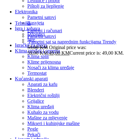
Lemilice i pribor
Pištolj za ljepljenje
Elektronika
Pametni satovi
Rasvjeta
Tehnika
Igra i zabava
Laptopi i računari
Džojstici
Pametni satovi
Igre
Pametni sat sa naprednim funkcijama Trendy
Igračke za djecu
59,00
KM
Original price was:
Klima uređaji i oprema
59,00 KM.
49,00
KM
Current price is: 49,00 KM.
Klima split
Klime prijenosna
Nosači za klima uređaje
Termostat
Kućanski aparati
Aparati za kafu
Blenderi
Električni roštilji
Grijalice
Klima uređaji
Kuhalo za vodu
Mašine za mljevenje
Mikseri i kuhinjske mašine
Pegle
Pekači