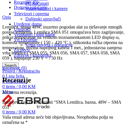
Recenzije (0)
PC Računari
Dostava i plaćanje
Video nadzori i kamere
Televizori i oprema
Opis
Daljinski upravljači
Uređenje doma
Lemilica, snaga 48W, izuzetno pogodan alat za rješavanje mnogih
Usisivači
posloa lemljenja. Lemilica SMA 051 omogućava brzo zagrijavanje,
Ventilatori i mini klime
prikaz temperature na velikom troznamenkastom LED display-u,
Vrt i dvorište
kontrola temperature ( 150 – 420 °C ), silikonska ručka otporna na
Vrtna rasvjeta i dekoracija
temperaturu, dužina napojnog kabela 1 met., jednostavna zamjena
Za djecu
vrha lemilice ( SMA 055, SMA 056, SMA 057, SMA 058, SMA
Zdravlje i kozmetika
059 ), napajanje 230 V ~ / 50 Hz
Search
Recenzije (0)
Prijava / Registracija
0
Lista želja
Recenzije
0
Usporedba
0
items
/
0,00
KM
Menu
Još nema recenzija.
Budi prvi koji će recenzirati “SMA Lemilica, bazna, 48W – SMA
051”
0
items
/
0,00
KM
Vaša email adresa neće biti objavljivana.
Neophodna polja su
označena sa
*