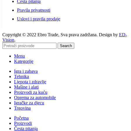
Česta pitanja
Pravila privatnosti
Uslovi i pravila prodaje
Copyright © 2022 Ebro Trade, Sva prava zadržana. Design by
ED-
Vision
.
Search
Menu
Kategorije
Igra i zabava
Tehnika
Ljepota i zdravlje
Mašine i alati
Proizvodi za kuću
Oprema za automobile
Igračke za djecu
Trgovina
Početna
Proizvodi
Česta pitanja