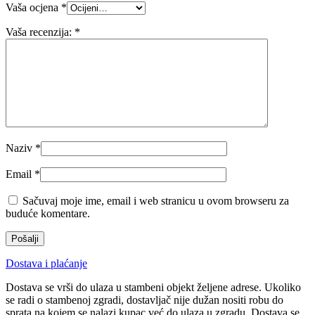
Vaša ocjena
*
Vaša recenzija:
*
Naziv
*
Email
*
Sačuvaj moje ime, email i web stranicu u ovom browseru za
buduće komentare.
Dostava i plaćanje
Dostava se vrši do ulaza u stambeni objekt željene adrese. Ukoliko
se radi o stambenoj zgradi, dostavljač nije dužan nositi robu do
sprata na kojem se nalazi kupac već do ulaza u zgradu. Dostava se