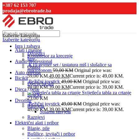
+387 62 153 707
prodaja@ebrotrade.ba
Izaberite kategoriju
Izaberite kategoriju
Igra i zabava
Alati i mašine
Džojstici
Kompresor za krecenje
Igre
Audio professional
K10 gejmer set / tastatura miš i slušalice sa
Ostalo
mikrofonom
59,00
KM
Original price was:
Auto oprema
59,00 KM.
49,00
KM
Current price is: 49,00 KM.
Bicikli
Bežični joystick
49,00
KM
Original price was:
Dječiji bicikli
49,00 KM.
39,00
KM
Current price is: 39,00 KM.
Djeca i bebe
Svijetleća tabla za crtanje
Igračke
23,00
KM
Dvorište
Bežični joystick
49,00
KM
Original price was:
Rasvjeta
49,00 KM.
39,00
KM
Current price is: 39,00 KM.
Solarna rasvjeta
Raznjevi
Električni alati i pribor
Blanje, pile
Bušilice, izvijači i pribor