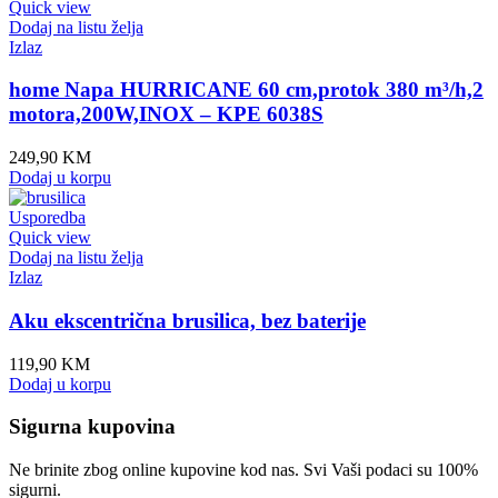
Quick view
Dodaj na listu želja
Izlaz
home Napa HURRICANE 60 cm,protok 380 m³/h,2
motora,200W,INOX – KPE 6038S
249,90
KM
Dodaj u korpu
Usporedba
Quick view
Dodaj na listu želja
Izlaz
Aku ekscentrična brusilica, bez baterije
119,90
KM
Dodaj u korpu
Sigurna kupovina
Ne brinite zbog online kupovine kod nas. Svi Vaši podaci su 100%
sigurni.