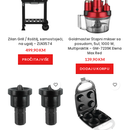
Zilan Grill / Roštilj, samostojeći,
Goldmaster Štapni mikser sa
na ugalj – ZLN3574
posudom, 5u1, 1000 W,
Multipraktik – GM-7239K Elena
499,90
KM
Max Red
139,90
KM
PROČITAJ VIŠE
DODAJ U KORPU