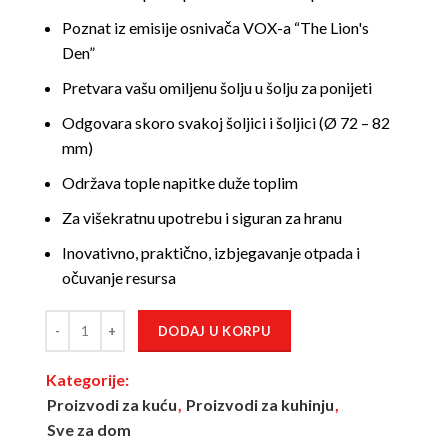
Poznat iz emisije osnivača VOX-a “The Lion's
Den”
Pretvara vašu omiljenu šolju u šolju za ponijeti
Odgovara skoro svakoj šoljici i šoljici (Ø 72 – 82
mm)
Održava tople napitke duže toplim
Za višekratnu upotrebu i siguran za hranu
Inovativno, praktično, izbjegavanje otpada i
očuvanje resursa
DODAJ U KORPU
Kategorije:
Proizvodi za kuću
,
Proizvodi za kuhinju
,
Sve za dom