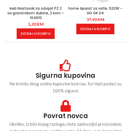
kwb Nastavak za odvijač PZ 2
home Aparat za vafle, 520W –
sa graničnikom dubine, 2 kom –
HG GK 04
104610
37,90
KM
5,20
KM
DODAJ U KORPU
DODAJ U KORPU
Sigurna kupovina
Ne brinite zbog online kupovine kod nas. Svi Vaši podaci su
100% sigurni.
Povrat novca
Ukoliko, iz bilo kojeg razloga, niste zadovoljni proizvodom,
jednostavno nam ga vratite u roku 15 dana, a mi ćemo Vam