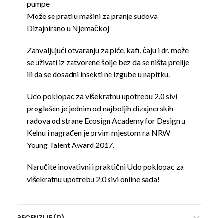
pumpe
Može se prati u mašini za pranje sudova
Dizajnirano u Njemačkoj
Zahvaljujući otvaranju za piće, kafi, čaju i dr. može
se uživati ​​iz zatvorene šolje bez da se ništa prelije
ili da se dosadni insekti ne izgube u napitku.
Udo poklopac za višekratnu upotrebu 2.0 sivi
proglašen je jednim od najboljih dizajnerskih
radova od strane Ecosign Academy for Design u
Kelnu i nagrađen je prvim mjestom na NRW
Young Talent Award 2017.
Naručite inovativni i praktični Udo poklopac za
višekratnu upotrebu 2.0 sivi online sada!
RECENZIJE (0)