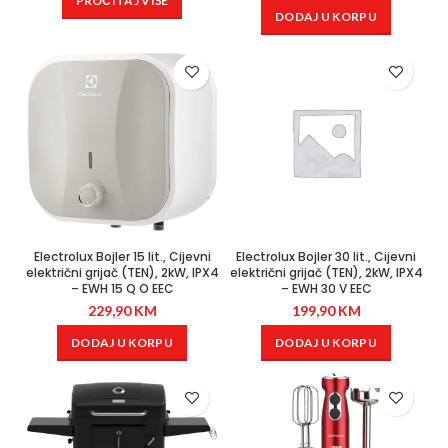
PROČITAJ VIŠE
DODAJ U KORPU
Electrolux Bojler 15 lit., Cijevni
Electrolux Bojler 30 lit., Cijevni
električni grijač (TEN), 2kW, IPX4
električni grijač (TEN), 2kW, IPX4
– EWH 15 Q O EEC
– EWH 30 V EEC
229,90
KM
199,90
KM
DODAJ U KORPU
DODAJ U KORPU