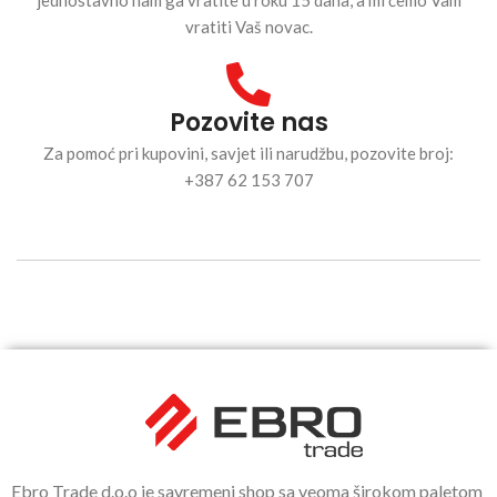
vratiti Vaš novac.
Pozovite nas
Za pomoć pri kupovini, savjet ili narudžbu, pozovite broj:
+387 62 153 707
Ebro Trade d.o.o je savremeni shop sa veoma širokom paletom