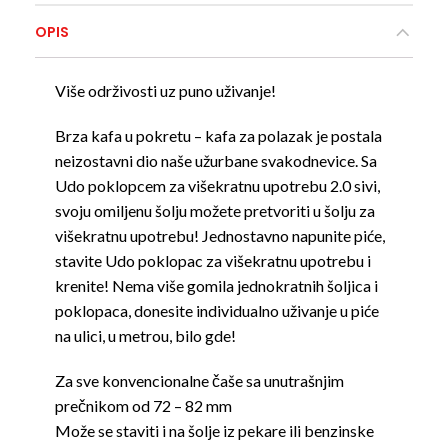
OPIS
Više održivosti uz puno uživanje!
Brza kafa u pokretu – kafa za polazak je postala
neizostavni dio naše užurbane svakodnevice. Sa
Udo poklopcem za višekratnu upotrebu 2.0 sivi,
svoju omiljenu šolju možete pretvoriti u šolju za
višekratnu upotrebu! Jednostavno napunite piće,
stavite Udo poklopac za višekratnu upotrebu i
krenite! Nema više gomila jednokratnih šoljica i
poklopaca, donesite individualno uživanje u piće
na ulici, u metrou, bilo gde!
Za sve konvencionalne čaše sa unutrašnjim
prečnikom od 72 – 82 mm
Može se staviti i na šolje iz pekare ili benzinske