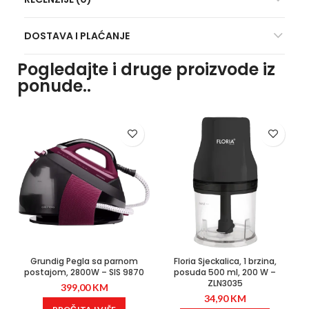
DOSTAVA I PLAĆANJE
Pogledajte i druge proizvode iz
ponude..
Grundig Pegla sa parnom
Floria Sjeckalica, 1 brzina,
postajom, 2800W – SIS 9870
posuda 500 ml, 200 W –
ZLN3035
399,00
KM
34,90
KM