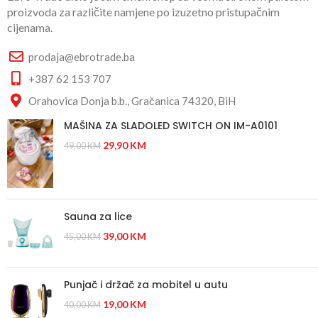
proizvoda za različite namjene po izuzetno pristupačnim
cijenama.
prodaja@ebrotrade.ba
+387 62 153 707
Orahovica Donja b.b., Gračanica 74320, BiH
MAŠINA ZA SLADOLED SWITCH ON IM-A0101
29,90
KM
49,00
KM
Sauna za lice
39,00
KM
45,00
KM
Punjač i držač za mobitel u autu
19,00
KM
40,00
KM