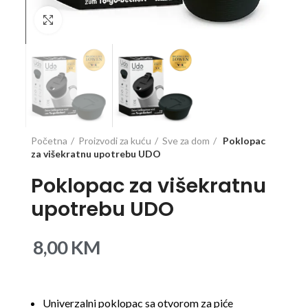
Click to enlarge
Početna
Proizvodi za kuću
Sve za dom
Poklopac
za višekratnu upotrebu UDO
Poklopac za višekratnu
upotrebu UDO
8,00
KM
Univerzalni poklopac sa otvorom za piće