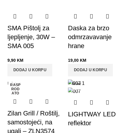
SMA Pištolj za
Daska za brzo
ljepljenje, 30W –
odmrzavavanje
SMA 005
hrane
9,90
KM
19,00
KM
DODAJ U KORPU
DODAJ U KORPU
Izlaz
Izlaz
RASP
-36%
ROD
ATO
Zilan Grill / Roštilj,
LIGHTWAY LED
samostojeći, na
reflektor
ugalj – ZLN3574