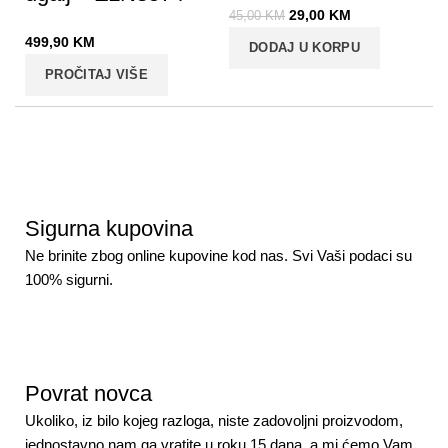
29,00
KM
45,00
KM
499,90
KM
DODAJ U KORPU
PROČITAJ VIŠE
Sigurna kupovina
Ne brinite zbog online kupovine kod nas. Svi Vaši podaci su
100% sigurni.
Povrat novca
Ukoliko, iz bilo kojeg razloga, niste zadovoljni proizvodom,
jednostavno nam ga vratite u roku 15 dana, a mi ćemo Vam