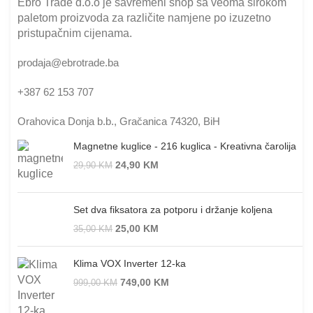
Ebro Trade d.o.o je savremeni shop sa veoma širokom
paletom proizvoda za različite namjene po izuzetno
pristupačnim cijenama.
prodaja@ebrotrade.ba
+387 62 153 707
Orahovica Donja b.b., Gračanica 74320, BiH
Magnetne kuglice - 216 kuglica - Kreativna čarolija
24,90
KM
29,90
KM
Set dva fiksatora za potporu i držanje koljena
25,00
KM
35,00
KM
Klima VOX Inverter 12-ka
749,00
KM
999,00
KM