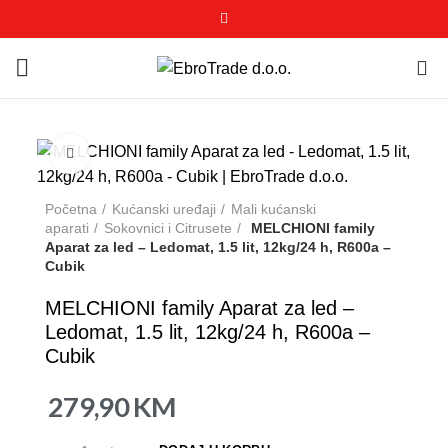
0
Click to enlarge
Početna
Kućanski uređaji
Mali kućanski
aparati
Sokovnici i Citrusete
MELCHIONI family
Aparat za led – Ledomat, 1.5 lit, 12kg/24 h, R600a –
Cubik
MELCHIONI family Aparat za led –
Ledomat, 1.5 lit, 12kg/24 h, R600a –
Cubik
279,90
KM