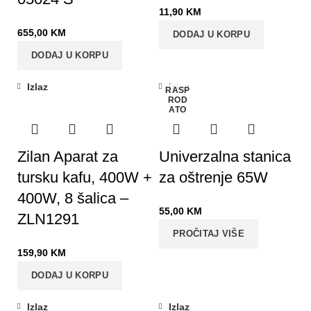
11,90
KM
655,00
KM
DODAJ U KORPU
DODAJ U KORPU
Izlaz
Izlaz
RASP
ROD
ATO
Zilan Aparat za
Univerzalna stanica
tursku kafu, 400W +
za oštrenje 65W
400W, 8 šalica –
55,00
KM
ZLN1291
PROČITAJ VIŠE
159,90
KM
DODAJ U KORPU
Izlaz
Izlaz