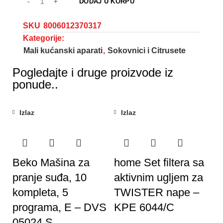
DODAJ U KORPU
SKU
8006012370317
Kategorije:
Mali kućanski aparati
,
Sokovnici i Citrusete
Pogledajte i druge proizvode iz
ponude..
Izlaz
Izlaz
Beko Mašina za
home Set filtera sa
pranje suđa, 10
aktivnim ugljem za
kompleta, 5
TWISTER nape –
programa, E – DVS
KPE 6044/C
05024 S