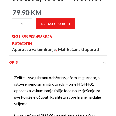
79,90
KM
DODAJ U KORPU
SKU
5999084965846
Kategorije:
Aparat za vakumiranje
,
Mali kućanski aparati
OPIS
Želite li svoju hranu održati svježom i sigurnom, a
istovremeno smanjiti otpad? Home HGFH01
aparat za vakumiranje folije idealno je rješenje za
sve koji žele očuvati kvalitetu svoje hrane na dulje
vrijeme.
Ovaj uređaj od 100 W ima automatsku i ručnu