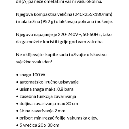
dB(A) pa neće ometati ni vas ni vašu okolinu.
Njegova kompaktna veličina (240x255x180 mm)
i mala težina (952 g) olakšavaju pohranu i nošenje.
Njegovo napajanje je 220-240V~, 50-60Hz, tako
da ga možete koristiti gdje god vam zatreba.
Ne oklijevajte, kupite sada i uživajte u iskustvu
svježine svaki dan!
• snaga 100 W
• automatsko i ručno usisavanje
• usisna snaga maks. 0,8 bara
• zasebna funkcija zavarivanja
• duljina zavarivanja max 30 cm
• širina zavarivanja 2 mm
• pribor: mini rezač folije, vakumska cijev,
• 5 vrećica 20 x 30 cm