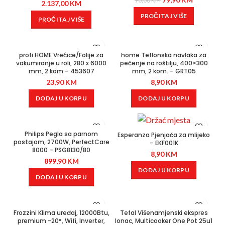
90,00
KM
2.137,00
KM
PROČITAJ VIŠE
PROČITAJ VIŠE
profi HOME Vrećice/Folije za
home Teflonska navlaka za
vakumiranje u roli, 280 x 6000
pečenje na roštilju, 400×300
mm, 2 kom – 453607
mm, 2 kom. – GRT05
23,90
KM
8,90
KM
DODAJ U KORPU
DODAJ U KORPU
Philips Pegla sa parnom
Esperanza Pjenjača za mlijeko
postajom, 2700W, PerfectCare
– EKF001K
8000 – PSG8130/80
8,90
KM
899,90
KM
DODAJ U KORPU
DODAJ U KORPU
Frozzini Klima uređaj, 12000Btu,
Tefal Višenamjenski ekspres
premium -20°, Wifi, Inverter,
lonac, Multicooker One Pot 25u1