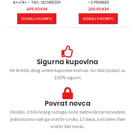
A++/A+ – TAC-12CHSD/LFI
– CY505EE0
699,90
KM
269,90
KM
DODAJ U KORPU
DODAJ U KORPU
Sigurna kupovina
Ne brinite zbog online kupovine kod nas. Svi Vaši podaci su
100% sigurni.
Povrat novca
Ukoliko, iz bilo kojeg razloga, niste zadovoljni proizvodom,
jednostavno nam ga vratite u roku 15 dana, a mi ćemo Vam
vratiti Vaš novac.