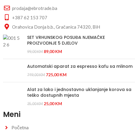
prodaja@ebrotrade.ba
+387 62 153 707
Orahovica Donja b.b., Gračanica 74320, BiH
SET VRHUNSKOG POSUĐA NJEMAČKE
PROIZVODNJE 5 DJELOV
89,00
KM
99,00
KM
Automatski aparat za espresso kafu sa mlinom
725,00
KM
749,00
KM
Alat za lako i jednostavno uklanjanje korova sa
teško dostupnih mjesta
25,00
KM
35,00
KM
Meni
Početna