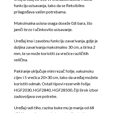
funkciju usisavanja, tako da se fleksibilno
prilagođava vašim potrebama.
Maksimalna usisna snaga doseže 0,8 bara, što
jamči brzo i učinkovito usisavanje.
Uređaj ima i zasebnu funkciju zavarivanja, gdje je
duljina zavarivanja maksimalno 30 cm, a širina 2
mm, te se može koristiti za vrećice različitih
veličina.
Pakiranje uključuje mini rezač folije, vakumsku
cijev i 5 vrećica 20×30 cm, tako da uređaj možete
koristiti odmah. Ostali tipovi rezervnih folija:
HGF2030, HGF2840, HGF28500, čiji širok izbor
zadovoljava sve potrebe.
Uređaj radi tiho, razina buke mu je manja od 68