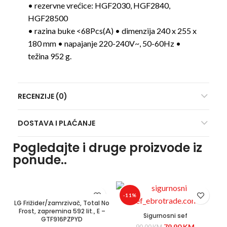
• rezervne vrećice: HGF2030, HGF2840,
HGF28500
• razina buke <68Pcs(A) • dimenzija 240 x 255 x
180 mm • napajanje 220-240V~, 50-60Hz •
težina 952 g.
RECENZIJE (0)
DOSTAVA I PLAĆANJE
Pogledajte i druge proizvode iz
ponude..
-11%
LG Frižider/zamrzivač, Total No
Frost, zapremina 592 lit., E –
Sigurnosni sef
GTF916PZPYD
79,90
KM