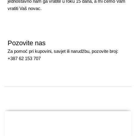
jednostavno nam ga vratite u roku 15 dana, a mi ćemo Vam
vratiti Vaš novac.
Pozovite nas
Za pomoć pri kupovini, savjet ili narudžbu, pozovite broj:
+387 62 153 707