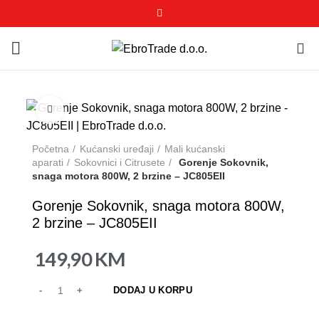
0
Click to enlarge
Početna
Kućanski uređaji
Mali kućanski
aparati
Sokovnici i Citrusete
Gorenje Sokovnik,
snaga motora 800W, 2 brzine – JC805EII
Gorenje Sokovnik, snaga motora 800W,
2 brzine – JC805EII
149,90
KM
DODAJ U KORPU