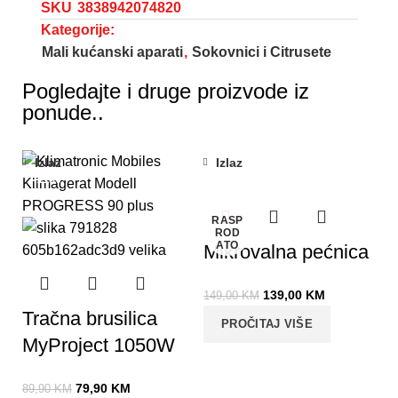
SKU
3838942074820
Kategorije:
Mali kućanski aparati
,
Sokovnici i Citrusete
Pogledajte i druge proizvode iz
ponude..
Izlaz
Izlaz
-11%
-7%
RASP
ROD
ATO
Mikrovalna pećnica
139,00
KM
149,00
KM
Tračna brusilica
PROČITAJ VIŠE
MyProject 1050W
79,90
KM
89,90
KM