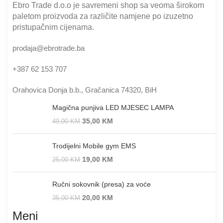
Ebro Trade d.o.o je savremeni shop sa veoma širokom
paletom proizvoda za različite namjene po izuzetno
pristupačnim cijenama.
prodaja@ebrotrade.ba
+387 62 153 707
Orahovica Donja b.b., Gračanica 74320, BiH
Magična punjiva LED MJESEC LAMPA
35,00
KM
49,00
KM
Trodijelni Mobile gym EMS
19,00
KM
25,00
KM
Ručni sokovnik (presa) za voće
20,00
KM
35,00
KM
Meni