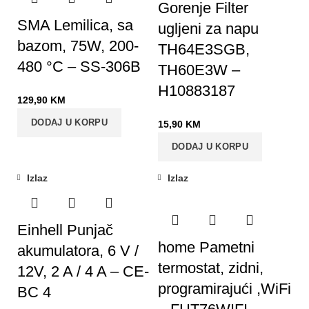
Gorenje Filter
SMA Lemilica, sa
ugljeni za napu
bazom, 75W, 200-
TH64E3SGB,
480 °C – SS-306B
TH60E3W –
H10883187
129,90
KM
DODAJ U KORPU
15,90
KM
DODAJ U KORPU
Izlaz
Izlaz
Einhell Punjač
home Pametni
akumulatora, 6 V /
termostat, zidni,
12V, 2 A / 4 A – CE-
programirajući ,WiFi
BC 4