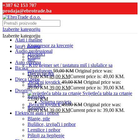
+387 62 153 707
prodaja@ebrotrade.ba
Izaberite kategoriju
Izaberite kategoriju
Alati i mašine
Kompresor za krecenje
Igra i zabava
Audio professional
Džojstici
Ostalo
Igre
Auto oprema
K10 gejmer set / tastatura miš i slušalice sa
Bicikli
mikrofonom
59,00
KM
Original price was:
Dječiji bicikli
59,00 KM.
49,00
KM
Current price is: 49,00 KM.
Djeca i bebe
Bežični joystick
49,00
KM
Original price was:
Igračke
49,00 KM.
39,00
KM
Current price is: 39,00 KM.
Dvorište
Svijetleća tabla za crtanje
Rasvjeta
23,00
KM
Solarna rasvjeta
Bežični joystick
49,00
KM
Original price was:
Raznjevi
49,00 KM.
39,00
KM
Current price is: 39,00 KM.
Električni alati i pribor
Blanje, pile
Bušilice, izvijači i pribor
Lemilice i pribor
Pištolj za ljepljenje