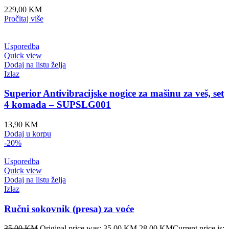
229,00
KM
Pročitaj više
Usporedba
Quick view
Dodaj na listu želja
Izlaz
Superior Antivibracijske nogice za mašinu za veš, set
4 komada – SUPSLG001
13,90
KM
Dodaj u korpu
-20%
Usporedba
Quick view
Dodaj na listu želja
Izlaz
Ručni sokovnik (presa) za voće
35,00
KM
Original price was: 35,00 KM.
28,00
KM
Current price is: