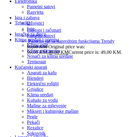
Elektronika
Pametni satovi
Rasvjeta
Igra i zabava
Tehnika
Džojstici
Igre
Laptopi i računari
Igračke za djecu
Pametni satovi
Klima uređaji i oprema
Pametni sat sa naprednim funkcijama Trendy
Klima split
59,00
KM
Original price was:
Klime prijenosna
59,00 KM.
49,00
KM
Current price is: 49,00 KM.
Nosači za klima uređaje
Termostat
Kućanski aparati
Aparati za kafu
Blenderi
Električni roštilji
Grijalice
Klima uređaji
Kuhalo za vodu
Mašine za mljevenje
Mikseri i kuhinjske mašine
Pegle
Pekači
Rezalice
Sokovnik