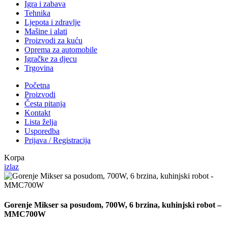
Igra i zabava
Tehnika
Ljepota i zdravlje
Mašine i alati
Proizvodi za kuću
Oprema za automobile
Igračke za djecu
Trgovina
Početna
Proizvodi
Česta pitanja
Kontakt
Lista želja
Usporedba
Prijava / Registracija
Korpa
izlaz
Gorenje Mikser sa posudom, 700W, 6 brzina, kuhinjski robot –
MMC700W