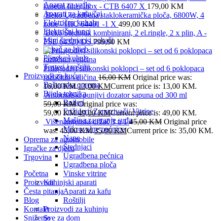
Aparat za vafle
kasetni filter,Inox - CTB 6407 X
179,00
KM
Aparati za kafu/čaj
Beko Ugradbena staklokeramička ploča, 6800W, 4
Električna kuhala
zone - HIC 64401 -1 X
499,00
KM
Električni lonci
Beko Štednjak kombinirani, 2 el.ringle, 2 x plin, A -
Mini štednjaci i pekači
FSE 64320 DS
799,90
KM
Pekač za hljeb
Plinska kuhala
Tosteri i roštilji
Prilagodivi silikonski poklopci – set od 6 poklopaca
Proizvodi za kuću
različitih veličina
16,00
KM
Original price was:
Baštenska oprema
16,00 KM.
13,00
KM
Current price is: 13,00 KM.
Bijela tehnika
Automatski punjivi dozator sapuna od 300 ml
Bojleri
59,00
KM
Original price was:
Frižideri/ Zamrzivači/ Vitrine
59,00 KM.
49,00
KM
Current price is: 49,00 KM.
Mašina za pranje suđa
Višenamjenski držač 3 u 1
45,00
KM
Original price
Mikrovalne pećnice
was: 45,00 KM.
35,00
KM
Current price is: 35,00 KM.
Nape
Oprema za automobile
Štednjaci
Igračke za djecu
Ugradbena pećnica
Trgovina
Ugradbena ploča
Početna
Vinske vitrine
Proizvodi
Kuhinjski aparati
Česta pitanja
Aparati za kafu
Blog
Roštilji
Kontakt
Proizvodi za kuhinju
Sniženje
Sve za dom