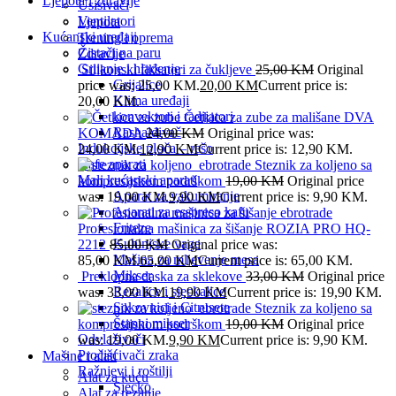
Ljepota i zdravlje
Usisivači
Ventilatori
Ljepota
Kućanski uređaji
Trening i oprema
Čistači na paru
Zdravlje
Grijanje i hlađenje
Silikonski fiksatori za čukljeve
25,00
KM
Original
Grijalice
price was: 25,00 KM.
20,00
KM
Current price is:
Klima uređaji
20,00 KM.
konvektori i radijatori
Četkica za zube za mališane DVA
Rashalđivač
KOMADA
24,00
KM
Original price was:
Indukcijske ploča – rešo
24,00 KM.
12,90
KM
Current price is: 12,90 KM.
Kafe aparati
Steznik za koljeno sa
Mali kućanski aparati
kompresijskom podrškom
19,00
KM
Original price
Aparat za vakumiranje
was: 19,00 KM.
9,90
KM
Current price is: 9,90 KM.
Aparati za esspreso kafu
Friteze
Profesionalna mašinica za šišanje ROZIA PRO HQ-
Kuhinjske vage
2212
85,00
KM
Original price was:
Mašina za mljevenje mesa
85,00 KM.
65,00
KM
Current price is: 65,00 KM.
Mikser
Preklopna daska za sklekove
33,00
KM
Original price
Rezalice i sjeckalice
was: 33,00 KM.
19,90
KM
Current price is: 19,90 KM.
Sokovnici i Citrusete
Steznik za koljeno sa
Štapni mikser
kompresijskom podrškom
19,00
KM
Original price
Odvlaživači
was: 19,00 KM.
9,90
KM
Current price is: 9,90 KM.
Pročišćivači zraka
Mašine i alati
Ražnjevi i roštilji
Alat za kuću
Sjecko
Alat za rezanje