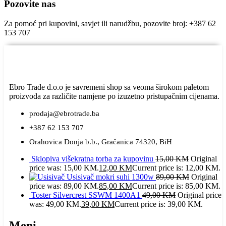
Pozovite nas
Za pomoć pri kupovini, savjet ili narudžbu, pozovite broj: +387 62
153 707
Ebro Trade d.o.o je savremeni shop sa veoma širokom paletom
proizvoda za različite namjene po izuzetno pristupačnim cijenama.
prodaja@ebrotrade.ba
+387 62 153 707
Orahovica Donja b.b., Gračanica 74320, BiH
Sklopiva višekratna torba za kupovinu
15,00
KM
Original
price was: 15,00 KM.
12,00
KM
Current price is: 12,00 KM.
Usisivač mokri suhi 1300w
89,00
KM
Original
price was: 89,00 KM.
85,00
KM
Current price is: 85,00 KM.
Toster Silvercrest SSWM 1400A1
49,00
KM
Original price
was: 49,00 KM.
39,00
KM
Current price is: 39,00 KM.
Meni