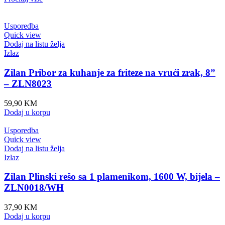
Usporedba
Quick view
Dodaj na listu želja
Izlaz
Zilan Pribor za kuhanje za friteze na vrući zrak, 8”
– ZLN8023
59,90
KM
Dodaj u korpu
Usporedba
Quick view
Dodaj na listu želja
Izlaz
Zilan Plinski rešo sa 1 plamenikom, 1600 W, bijela –
ZLN0018/WH
37,90
KM
Dodaj u korpu