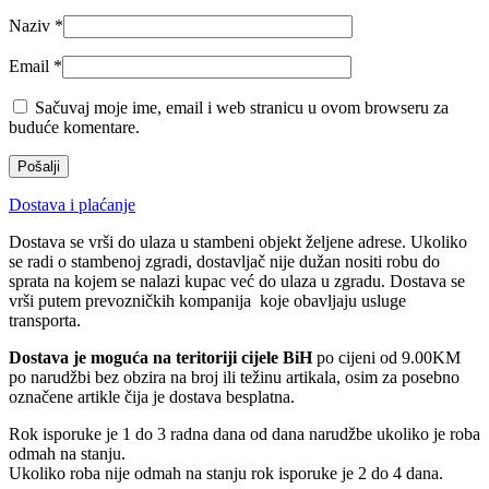
Naziv
*
Email
*
Sačuvaj moje ime, email i web stranicu u ovom browseru za
buduće komentare.
Dostava i plaćanje
Dostava se vrši do ulaza u stambeni objekt željene adrese. Ukoliko
se radi o stambenoj zgradi, dostavljač nije dužan nositi robu do
sprata na kojem se nalazi kupac već do ulaza u zgradu. Dostava se
vrši putem prevozničkih kompanija koje obavljaju usluge
transporta.
Dostava je moguća na teritoriji cijele BiH
po cijeni od 9.00KM
po narudžbi bez obzira na broj ili težinu artikala, osim za posebno
označene artikle čija je dostava besplatna.
Rok isporuke je 1 do 3 radna dana od dana narudžbe ukoliko je roba
odmah na stanju.
Ukoliko roba nije odmah na stanju rok isporuke je 2 do 4 dana.