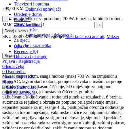
Televizori i oprema
299,00
KM
Daljinski upravljači
Uređenje doma
Gorenje Mikser sa posudom, 700W, 6 brzina, kuhinjski robot -
Usisivači
Ventilatori i mini klime
MMC700W količina
Vrt i dvorište
Dodaj u korpu
Vrtna rasvjeta i dekoracija
SKU
3838782058882
Kategorije:
Mali kućanski aparati
,
Mikser
Za djecu
Zdravlje i kozmetika
Opis
Recenzije (0)
Search
Dostava i plaćanje
Prijava / Registracija
0
Lista želja
Opis
0
Usporedba
Mikser sa posudom, snaga motora (max) 700 W, na izmjeničnu
0
items
/
0,00
KM
struju AC, lagani start motora, pranje nastavaka u mašini za pranje
Menu
posuđa za brzo i efikasno čišćenje, 3D miješanje za potpuno
miješanje sastojaka, jednostavno čišćenje, gumb za
0
items
/
0,00
KM
uključivanje/isključivanje i rotirajući gumb za regulaciju, 6 brzina,
automatska regulacija obrtaja za potpuno prilagođavanje smjesi,
kapacitet posude za miješanje 4 lit., pristupačan otvor za dodavanje
sastojaka tokom mješanja, vakumske nožice za potpunu stabilnost,
zaštita od pregrijavanja za sigurno djelovanje, sigurnosni prekidač,
zaštita od nastavka rada za veću sigurnost u kuhinji, zaštitni pokrov,
zaštičeni pogonski dijelovi, zaključavanje motora za dodatnu