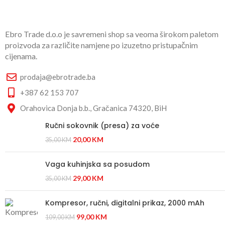
Ebro Trade d.o.o je savremeni shop sa veoma širokom paletom
proizvoda za različite namjene po izuzetno pristupačnim
cijenama.
prodaja@ebrotrade.ba
+387 62 153 707
Orahovica Donja b.b., Gračanica 74320, BiH
Ručni sokovnik (presa) za voće
20,00
KM
35,00
KM
Vaga kuhinjska sa posudom
29,00
KM
35,00
KM
Kompresor, ručni, digitalni prikaz, 2000 mAh
99,00
KM
109,00
KM