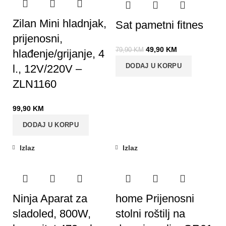
Zilan Mini hladnjak,
Sat pametni fitnes
prijenosni,
49,90
KM
79,90
KM
hlađenje/grijanje, 4
DODAJ U KORPU
l., 12V/220V –
ZLN1160
99,90
KM
DODAJ U KORPU
Izlaz
Izlaz
Ninja Aparat za
home Prijenosni
sladoled, 800W,
stolni roštilj na