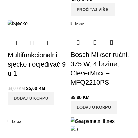
PROČITAJ VIŠE
Izlaz
Izlaz
-36%
Bosch Mikser ručni,
Multifunkcionalni
375 W, 4 brzine,
sjecko i ocjeđivač 9
CleverMixx –
u 1
MFQ2210PS
25,00
KM
39,00
KM
69,90
KM
DODAJ U KORPU
DODAJ U KORPU
Izlaz
Izlaz
-38%