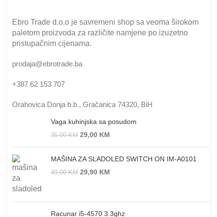
Ebro Trade d.o.o je savremeni shop sa veoma širokom
paletom proizvoda za različite namjene po izuzetno
pristupačnim cijenama.
prodaja@ebrotrade.ba
+387 62 153 707
Orahovica Donja b.b., Gračanica 74320, BiH
Vaga kuhinjska sa posudom
29,00
KM
35,00
KM
MAŠINA ZA SLADOLED SWITCH ON IM-A0101
29,90
KM
49,00
KM
Racunar i5-4570 3.3ghz