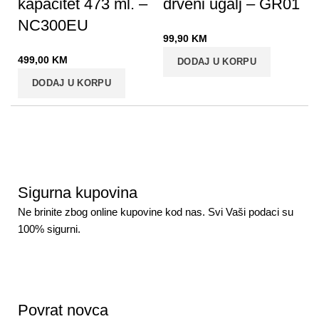
kapacitet 473 ml. –
drveni ugalj – GR01
NC300EU
99,90
KM
499,00
KM
DODAJ U KORPU
DODAJ U KORPU
Sigurna kupovina
Ne brinite zbog online kupovine kod nas. Svi Vaši podaci su
100% sigurni.
Povrat novca