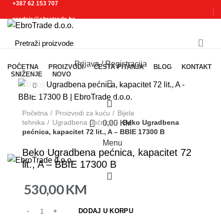
+387 62 153 707
prodaja@ebrotrade.ba
Izaberite kategoriju
Prijava / Registracija
POČETNA
PROIZVODI
ČESTA PITANJA
BLOG
KONTAKT
SNIŽENJE
NOVO
0
Click to enlarge
0
Početna
Proizvodi za kuću
Bijela
0
tehnika
Ugradbena pećnica
Beko Ugradbena
0,00
KM
pećnica, kapacitet 72 lit., A – BBIE 17300 B
Menu
Beko Ugradbena pećnica, kapacitet 72
lit., A – BBIE 17300 B
0
530,00
KM
DODAJ U KORPU