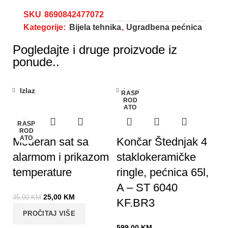
SKU
8690842477072
Kategorije:
Bijela tehnika
,
Ugradbena pećnica
Pogledajte i druge proizvode iz
ponude..
Izlaz
Izlaz
RASP
-29%
ROD
ATO
RASP
ROD
ATO
Moderan sat sa
Končar Štednjak 4
alarmom i prikazom
staklokeramičke
temperature
ringle, pećnica 65l,
A – ST 6040
25,00
KM
35,00
KM
KF.BR3
PROČITAJ VIŠE
599,00
KM