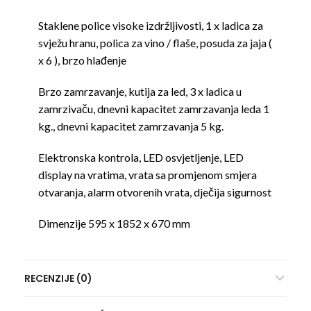
Staklene police visoke izdržljivosti, 1 x ladica za
svježu hranu, polica za vino / flaše, posuda za jaja (
x 6 ), brzo hlađenje
Brzo zamrzavanje, kutija za led, 3 x ladica u
zamrzivaču, dnevni kapacitet zamrzavanja leda 1
kg., dnevni kapacitet zamrzavanja 5 kg.
Elektronska kontrola, LED osvjetljenje, LED
display na vratima, vrata sa promjenom smjera
otvaranja, alarm otvorenih vrata, dječija sigurnost
Dimenzije 595 x 1852 x 670 mm
RECENZIJE (0)