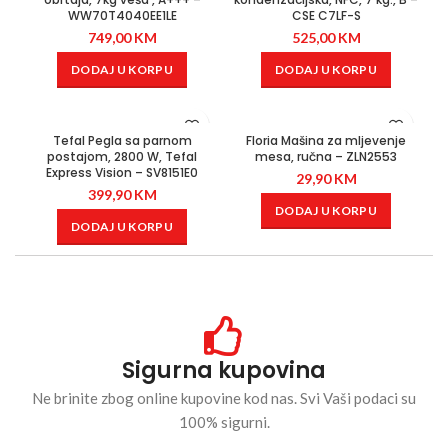
WW70T4040EE1LE
CSE C7LF-S
749,00
KM
525,00
KM
DODAJ U KORPU
DODAJ U KORPU
Tefal Pegla sa parnom
Floria Mašina za mljevenje
postajom, 2800 W, Tefal
mesa, ručna – ZLN2553
Express Vision – SV8151E0
29,90
KM
399,90
KM
DODAJ U KORPU
DODAJ U KORPU
Sigurna kupovina
Ne brinite zbog online kupovine kod nas. Svi Vaši podaci su
100% sigurni.