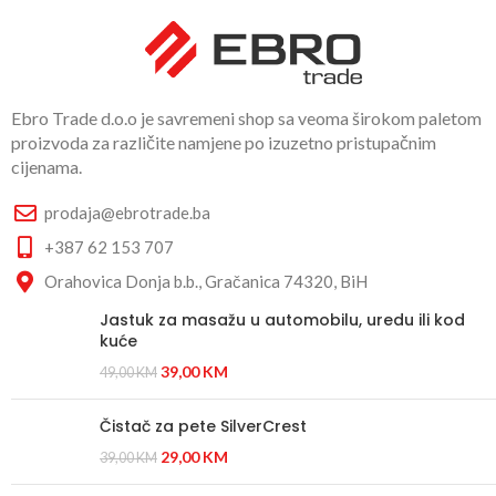
Ebro Trade d.o.o je savremeni shop sa veoma širokom paletom
proizvoda za različite namjene po izuzetno pristupačnim
cijenama.
prodaja@ebrotrade.ba
+387 62 153 707
Orahovica Donja b.b., Gračanica 74320, BiH
Jastuk za masažu u automobilu, uredu ili kod
kuće
39,00
KM
49,00
KM
Čistač za pete SilverCrest
29,00
KM
39,00
KM