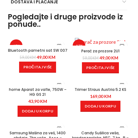
DOSTAVA I PLAĆANJE
Pogledajte i druge proizvode iz
ponude..
-17%
-17%
Bluetooth pametni sat SW 007
Perač za prozore 2U1
49,00
KM
59,00
KM
49,00
KM
59,00
KM
PROČITAJ VIŠE
PROČITAJ VIŠE
home Aparat za vafle, 750W –
Trimer Straus Austria 5.2 KS
HG GS 21
169,00
KM
43,90
KM
DODAJ U KORPU
DODAJ U KORPU
Samsung Mašina za veš, 1400
Candy Sušilica veša,
obrtaja, 7kg veša , A+++ –
kondenzacijska, NFC, 7 kg., B –