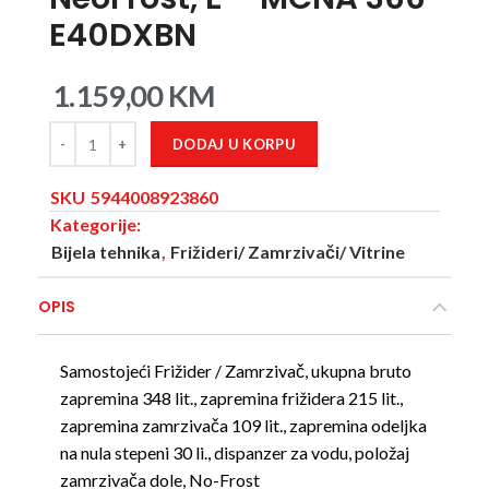
E40DXBN
1.159,00
KM
DODAJ U KORPU
SKU
5944008923860
Kategorije:
Bijela tehnika
,
Frižideri/ Zamrzivači/ Vitrine
OPIS
Samostojeći Frižider / Zamrzivač, ukupna bruto
zapremina 348 lit., zapremina frižidera 215 lit.,
zapremina zamrzivača 109 lit., zapremina odeljka
na nula stepeni 30 li., dispanzer za vodu, položaj
zamrzivača dole, No-Frost