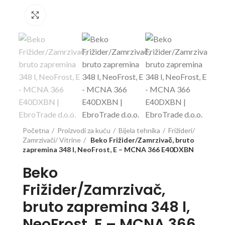
Click to enlarge
Početna
Proizvodi za kuću
Bijela tehnika
Frižideri/
Zamrzivači/ Vitrine
Beko Frižider/Zamrzivač, bruto
zapremina 348 l, NeoFrost, E – MCNA 366 E40DXBN
Beko
Frižider/Zamrzivač,
bruto zapremina 348 l,
NeoFrost, E – MCNA 366