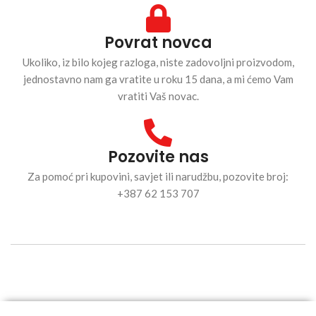
Povrat novca
Ukoliko, iz bilo kojeg razloga, niste zadovoljni proizvodom,
jednostavno nam ga vratite u roku 15 dana, a mi ćemo Vam
vratiti Vaš novac.
Pozovite nas
Za pomoć pri kupovini, savjet ili narudžbu, pozovite broj:
+387 62 153 707