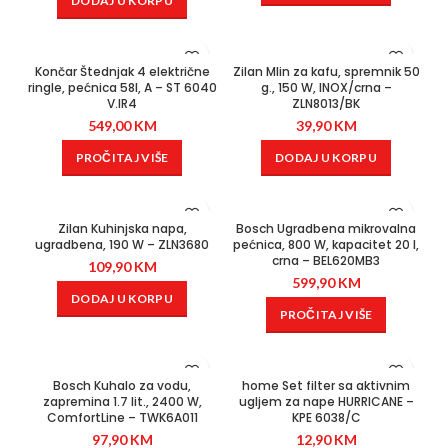
DODAJ U KORPU
Končar Štednjak 4 električne
Zilan Mlin za kafu, spremnik 50
ringle, pećnica 58l, A – ST 6040
g., 150 W, INOX/crna –
V.IR4
ZLN8013/BK
549,00
KM
39,90
KM
PROČITAJ VIŠE
DODAJ U KORPU
Zilan Kuhinjska napa,
Bosch Ugradbena mikrovalna
ugradbena, 190 W – ZLN3680
pećnica, 800 W, kapacitet 20 l,
crna – BEL620MB3
109,90
KM
599,90
KM
DODAJ U KORPU
PROČITAJ VIŠE
Bosch Kuhalo za vodu,
home Set filter sa aktivnim
zapremina 1.7 lit., 2400 W,
ugljem za nape HURRICANE –
ComfortLine – TWK6A011
KPE 6038/C
97,90
KM
12,90
KM