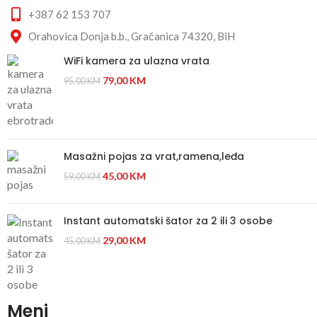
+387 62 153 707
Orahovica Donja b.b., Gračanica 74320, BiH
WiFi kamera za ulazna vrata
79,00
KM
95,00
KM
Masažni pojas za vrat,ramena,leđa
45,00
KM
59,00
KM
Instant automatski šator za 2 ili 3 osobe
29,00
KM
45,00
KM
Meni