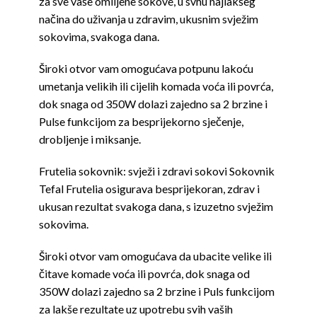
za sve vaše omiljene sokove, u svhu najlakšeg
načina do uživanja u zdravim, ukusnim svježim
sokovima, svakoga dana.
Široki otvor vam omogućava potpunu lakoću
umetanja velikih ili cijelih komada voća ili povrća,
dok snaga od 350W dolazi zajedno sa 2 brzine i
Pulse funkcijom za besprijekorno sječenje,
drobljenje i miksanje.
Frutelia sokovnik: svježi i zdravi sokovi Sokovnik
Tefal Frutelia osigurava besprijekoran, zdrav i
ukusan rezultat svakoga dana, s izuzetno svježim
sokovima.
Široki otvor vam omogućava da ubacite velike ili
čitave komade voća ili povrća, dok snaga od
350W dolazi zajedno sa 2 brzine i Puls funkcijom
za lakše rezultate uz upotrebu svih vaših