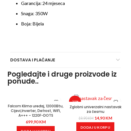
Garancija: 24 mjeseca
Snaga:
350W
Boja:
Bijela
DOSTAVA I PLAĆANJE
Pogledajte i druge proizvode iz
ponude..
-25%
Falcom Klima uređaj, 12000Btu,
Zglobni univerzalni nastavak
Cijevi,Inverter, Defrost, WiFi,
za česmu
A+++ – 1220F-DOTS
14,90
KM
19,90
KM
699,90
KM
DODAJ U KORPU