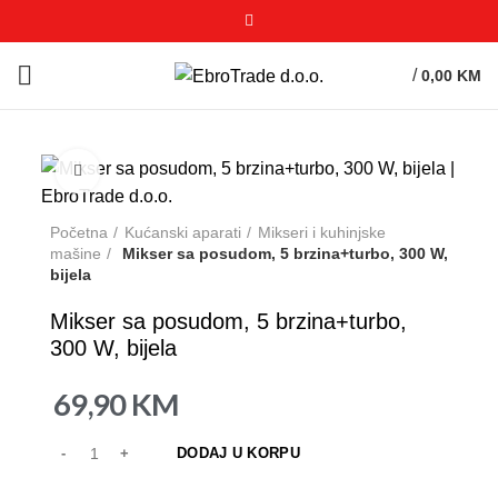
/
0,00
KM
Click to enlarge
Početna
Kućanski aparati
Mikseri i kuhinjske
mašine
Mikser sa posudom, 5 brzina+turbo, 300 W,
bijela
Mikser sa posudom, 5 brzina+turbo,
300 W, bijela
69,90
KM
DODAJ U KORPU