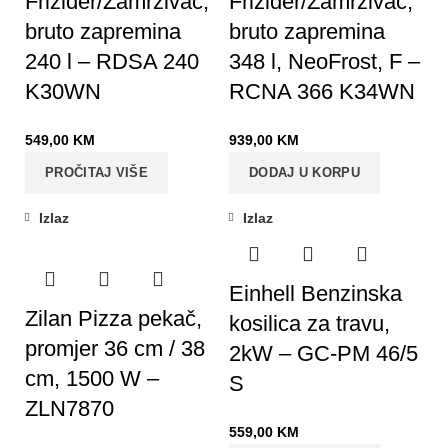
Frižider/Zamrzivač,
Frižider/Zamrzivač,
bruto zapremina
bruto zapremina
240 l – RDSA 240
348 l, NeoFrost, F –
K30WN
RCNA 366 K34WN
549,00
KM
939,00
KM
PROČITAJ VIŠE
DODAJ U KORPU
Izlaz
Izlaz
Einhell Benzinska
Zilan Pizza pekač,
kosilica za travu,
promjer 36 cm / 38
2kW – GC-PM 46/5
cm, 1500 W –
S
ZLN7870
559,00
KM