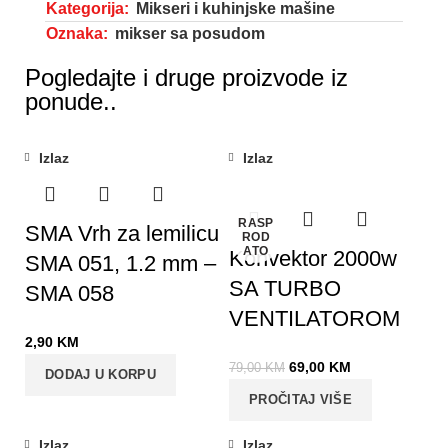
Kategorija:
Mikseri i kuhinjske mašine
Oznaka:
mikser sa posudom
Pogledajte i druge proizvode iz
ponude..
Izlaz
Izlaz
-13%
RASP
SMA Vrh za lemilicu
ROD
ATO
Konvektor 2000w
SMA 051, 1.2 mm –
SA TURBO
SMA 058
VENTILATOROM
2,90
KM
69,00
KM
79,00
KM
DODAJ U KORPU
PROČITAJ VIŠE
Izlaz
Izlaz