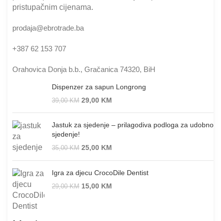
pristupačnim cijenama.
prodaja@ebrotrade.ba
+387 62 153 707
Orahovica Donja b.b., Gračanica 74320, BiH
Dispenzer za sapun Longrong
29,00
KM
39,00
KM
Jastuk za sjedenje – prilagodiva podloga za udobno
sjedenje!
25,00
KM
35,00
KM
Igra za djecu CrocoDile Dentist
15,00
KM
29,00
KM