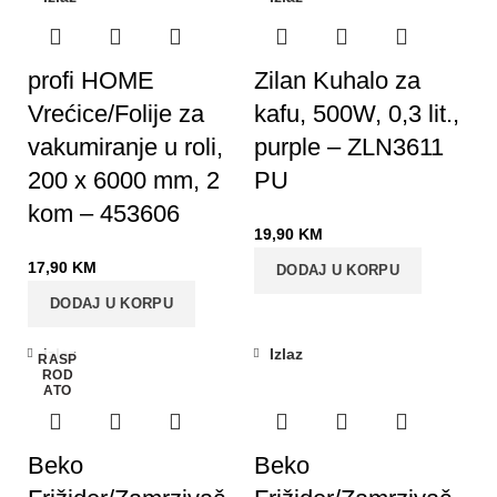
profi HOME
Zilan Kuhalo za
Vrećice/Folije za
kafu, 500W, 0,3 lit.,
vakumiranje u roli,
purple – ZLN3611
200 x 6000 mm, 2
PU
kom – 453606
19,90
KM
17,90
KM
DODAJ U KORPU
DODAJ U KORPU
Izlaz
Izlaz
RASP
ROD
ATO
Beko
Beko