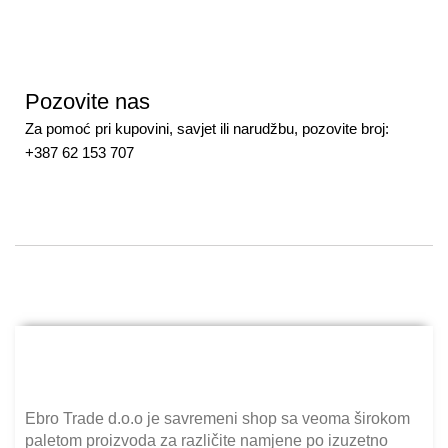
Pozovite nas
Za pomoć pri kupovini, savjet ili narudžbu, pozovite broj:
+387 62 153 707
Ebro Trade d.o.o je savremeni shop sa veoma širokom
paletom proizvoda za različite namjene po izuzetno